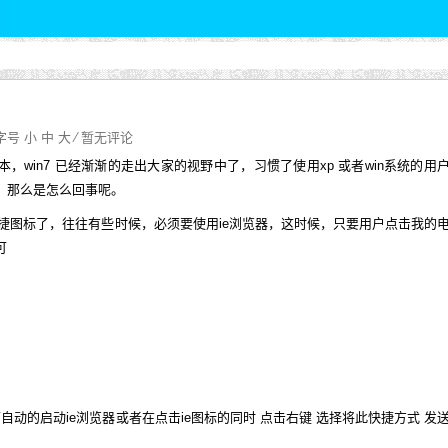
⁄ 字号
小
中
大
⁄
暂无评论
版本，win7 已经渐渐的走出大家的视野中了，习惯了使用xp 或者win系统的用
，那么是怎么回事呢。
捷图标了，往往有些时候，必须要使用ie浏览器，这时候，只要用户点击我的
可
自动的启动ie浏览器或者在点击ie图标的同时 点击右键 选择将此快捷方式 发