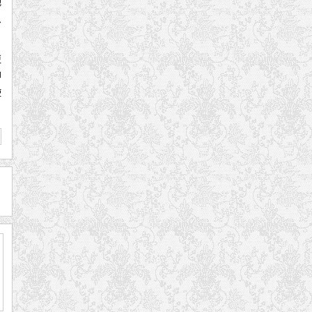
地
只
更
即
使